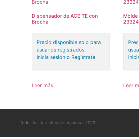
Dispensador de ACEITE con
Molde
Brocha
23324
Precio disponible solo para
Prec
usuarios registrados.
usua
Inicia sesión o Regístrate
Inic
Leer más
Leer 
Todos los derechos reservados - 2022